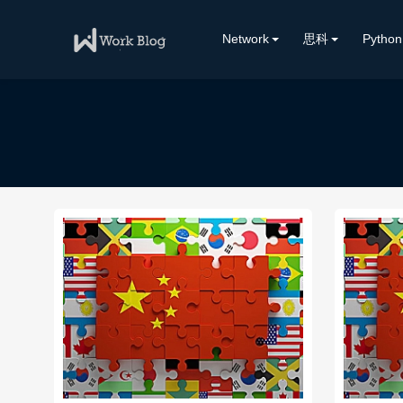
Network
思科
Python