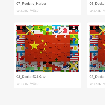
07_Registry_Harbor
06_Docke


2.95K
评论(0)
2.42K
03_Docker基本命令
02_Dock


1.74K
评论(0)
1.58K