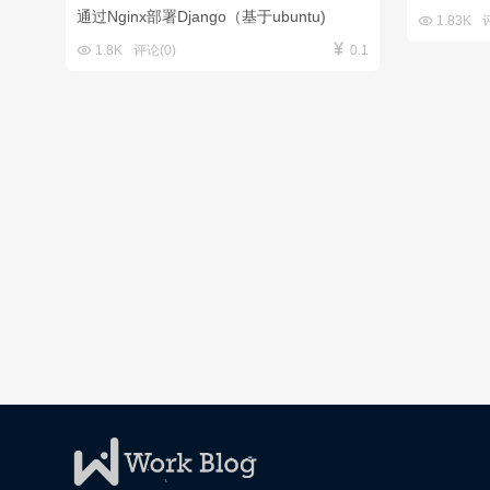
通过Nginx部署Django（基于ubuntu)

1.83K


1.8K
评论(0)
0.1