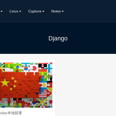
Linux
Capture
Notes
Django
Docker本地部署