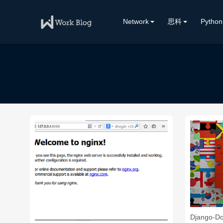
Network
思科
Python
Django-