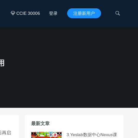
CCIE 30006
登录
注册新用户


用
最新文章
后再启
3.Yeslab数据中心Nexus课