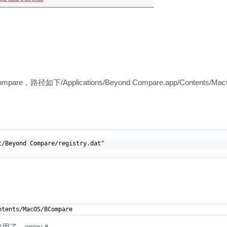
径如下/Applications/Beyond Compare.app/Contents/Ma
：
/Beyond Compare/registry.dat"

，enjoy it