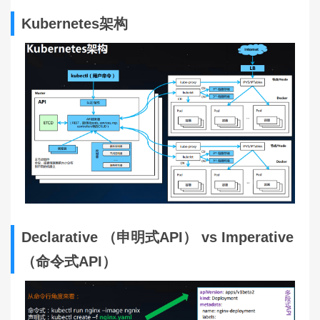
Kubernetes架构
Declarative （申明式API） vs Imperative
（命令式API）