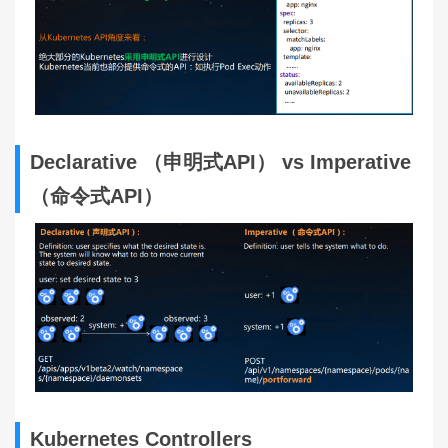
Declarative （申明式API） vs Imperative
（命令式API）
Kubernetes Controllers