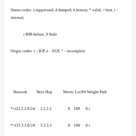
Status codes: s suppressed, d damped, h history, * valid, > best, i –
internal,
r RIB-failure, S Stale
Origin codes: i – IGP, e – EGP, ? – incomplete
Network Next Hop Metric LocPrf Weight Path
*>i22.2.2.0/24 2.2.2.2 0 100 0 i
*>i33.3.3.0/24 3.3.3.3 0 100 0 i