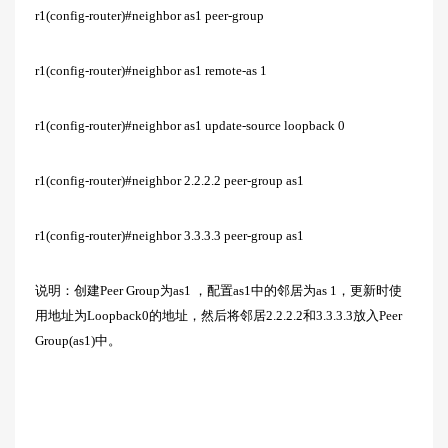
r1(config-router)#neighbor as1 peer-group
r1(config-router)#neighbor as1 remote-as 1
r1(config-router)#neighbor as1 update-source loopback 0
r1(config-router)#neighbor 2.2.2.2 peer-group as1
r1(config-router)#neighbor 3.3.3.3 peer-group as1
说明：创建Peer Group为as1 ，配置as1中的邻居为as 1，更新时使
用地址为Loopback0的地址，然后将邻居2.2.2.2和3.3.3.3放入Peer
Group(as1)中。