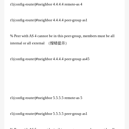
r1(config-router)#neighbor 4.4.4.4 remote-as 4
r1(config-router)#neighbor 4.4.4.4 peer-group as1
% Peer with AS 4 cannot be in this peer-group, members must be all
internal or all external （报错提示）
r1(config-router)#neighbor 4.4.4.4 peer-group as45
r1(config-router)#neighbor 5.5.5.5 remote-as 5
r1(config-router)#neighbor 5.5.5.5 peer-group as1