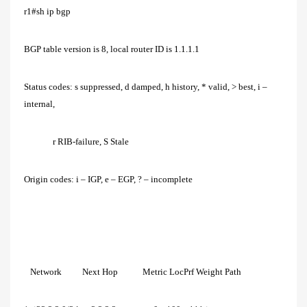
r1#sh ip bgp
BGP table version is 8, local router ID is 1.1.1.1
Status codes: s suppressed, d damped, h history, * valid, > best, i –
internal,
r RIB-failure, S Stale
Origin codes: i – IGP, e – EGP, ? – incomplete
Network Next Hop Metric LocPrf Weight Path