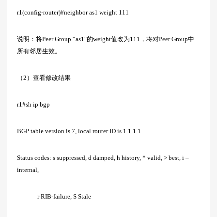
r1(config-router)#neighbor as1 weight 111
说明：将Peer Group “as1″的weight值改为111，将对Peer Group中
所有邻居生效。
（2）查看修改结果
r1#sh ip bgp
BGP table version is 7, local router ID is 1.1.1.1
Status codes: s suppressed, d damped, h history, * valid, > best, i –
internal,
r RIB-failure, S Stale