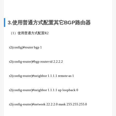
3.使用普通方式配置其它BGP路由器
（1）使用普通方式配置R2
r2(config)#router bgp 1
r2(config-router)#bgp router-id 2.2.2.2
r2(config-router)#neighbor 1.1.1.1 remote-as 1
r2(config-router)#neighbor 1.1.1.1 up loopback 0
r2(config-router)#network 22.2.2.0 mask 255.255.255.0