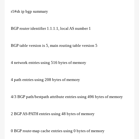
r1#sh ip bgp summary
BGP router identifier 1.1.1.1, local AS number 1
BGP table version is 5, main routing table version 5
4 network entries using 516 bytes of memory
4 path entries using 208 bytes of memory
4/3 BGP path/bestpath attribute entries using 496 bytes of memory
2 BGP AS-PATH entries using 48 bytes of memory
0 BGP route-map cache entries using 0 bytes of memory