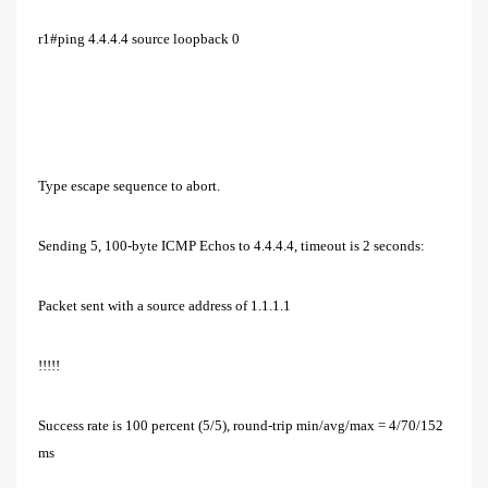
r1#ping 4.4.4.4 source loopback 0
Type escape sequence to abort.
Sending 5, 100-byte ICMP Echos to 4.4.4.4, timeout is 2 seconds:
Packet sent with a source address of 1.1.1.1
!!!!!
Success rate is 100 percent (5/5), round-trip min/avg/max = 4/70/152
ms