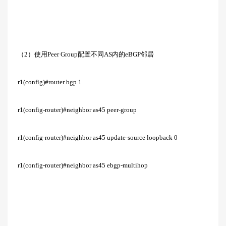
（2）使用Peer Group配置不同AS内的eBGP邻居
r1(config)#router bgp 1
r1(config-router)#neighbor as45 peer-group
r1(config-router)#neighbor as45 update-source loopback 0
r1(config-router)#neighbor as45 ebgp-multihop