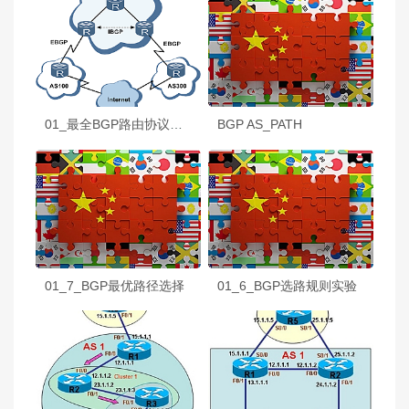
01_最全BGP路由协议技术详解
BGP AS_PATH
01_7_BGP最优路径选择
01_6_BGP选路规则实验