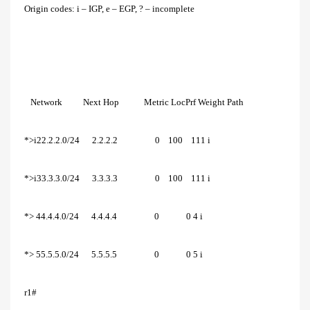
Origin codes: i – IGP, e – EGP, ? – incomplete
Network Next Hop Metric LocPrf Weight Path
*>i22.2.2.0/24 2.2.2.2 0 100 111 i
*>i33.3.3.0/24 3.3.3.3 0 100 111 i
*> 44.4.4.0/24 4.4.4.4 0 0 4 i
*> 55.5.5.0/24 5.5.5.5 0 0 5 i
r1#