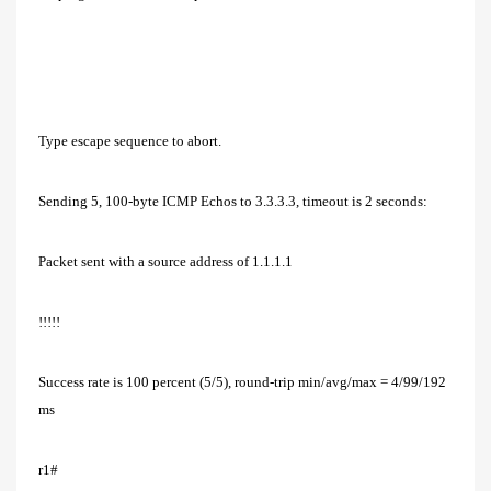
Type escape sequence to abort.
Sending 5, 100-byte ICMP Echos to 3.3.3.3, timeout is 2 seconds:
Packet sent with a source address of 1.1.1.1
!!!!!
Success rate is 100 percent (5/5), round-trip min/avg/max = 4/99/192
ms
r1#