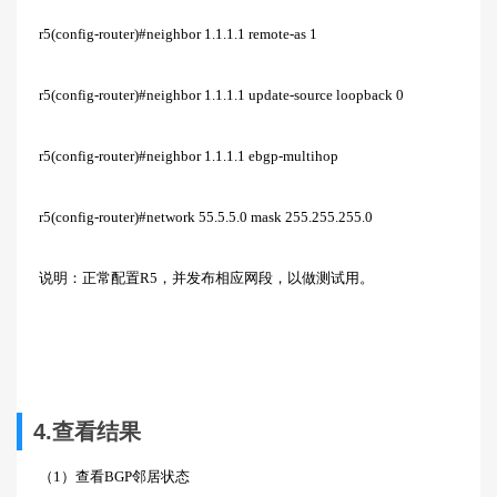
r5(config-router)#neighbor 1.1.1.1 remote-as 1
r5(config-router)#neighbor 1.1.1.1 update-source loopback 0
r5(config-router)#neighbor 1.1.1.1 ebgp-multihop
r5(config-router)#network 55.5.5.0 mask 255.255.255.0
说明：正常配置R5，并发布相应网段，以做测试用。
4.查看结果
（1）查看BGP邻居状态