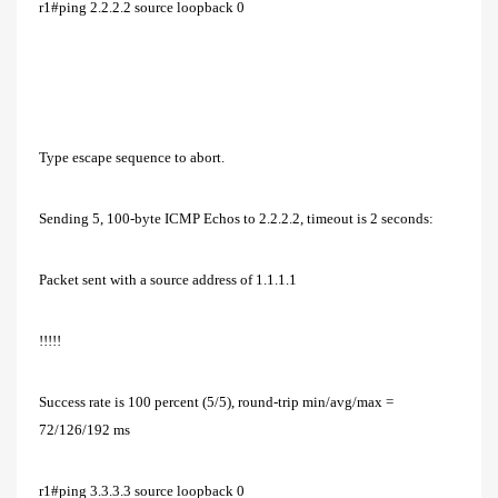
r1#ping 2.2.2.2 source loopback 0
Type escape sequence to abort.
Sending 5, 100-byte ICMP Echos to 2.2.2.2, timeout is 2 seconds:
Packet sent with a source address of 1.1.1.1
!!!!!
Success rate is 100 percent (5/5), round-trip min/avg/max =
72/126/192 ms
r1#ping 3.3.3.3 source loopback 0