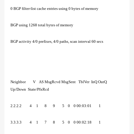
0 BGP filter-list cache entries using 0 bytes of memory
BGP using 1268 total bytes of memory
BGP activity 4/0 prefixes, 4/0 paths, scan interval 60 secs
Neighbor V AS MsgRcvd MsgSent TblVer InQ OutQ
Up/Down State/PfxRcd
2.2.2.2 4 1 8 9 5 0 0 00:03:01 1
3.3.3.3 4 1 7 8 5 0 0 00:02:18 1