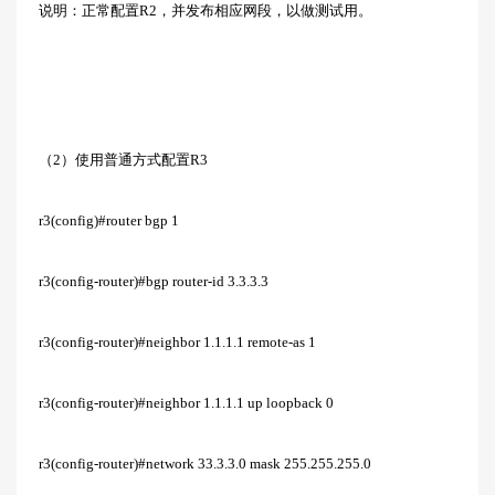
说明：正常配置R2，并发布相应网段，以做测试用。
（2）使用普通方式配置R3
r3(config)#router bgp 1
r3(config-router)#bgp router-id 3.3.3.3
r3(config-router)#neighbor 1.1.1.1 remote-as 1
r3(config-router)#neighbor 1.1.1.1 up loopback 0
r3(config-router)#network 33.3.3.0 mask 255.255.255.0