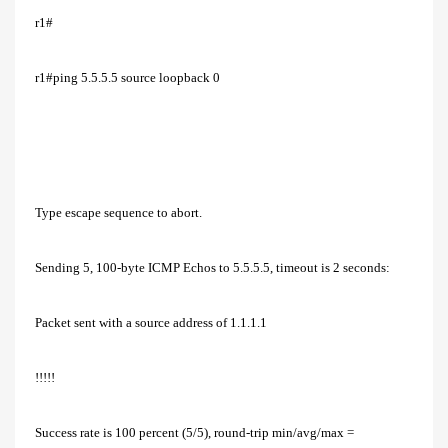
r1#
r1#ping 5.5.5.5 source loopback 0
Type escape sequence to abort.
Sending 5, 100-byte ICMP Echos to 5.5.5.5, timeout is 2 seconds:
Packet sent with a source address of 1.1.1.1
!!!!!
Success rate is 100 percent (5/5), round-trip min/avg/max =