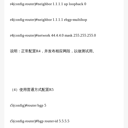
r4(config-router)#neighbor 1.1.1.1 up loopback 0
r4(config-router)#neighbor 1.1.1.1 ebgp-multihop
r4(config-router)#network 44.4.4.0 mask 255.255.255.0
说明：正常配置R4，并发布相应网段，以做测试用。
（4）使用普通方式配置R5
r5(config)#router bgp 5
r5(config-router)#bgp router-id 5.5.5.5