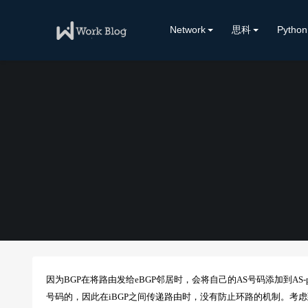
Network
思科
Python
因为BGP在将路由发给eBGP邻居时，会将自己的AS号码添加到AS-p
号码的，因此在iBGP之间传递路由时，没有防止环路的机制。考虑