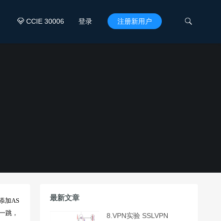
CCIE 30006
登录
注册新用户


最新文章
添加AS
传一跳，
8.VPN实验 SSLVPN