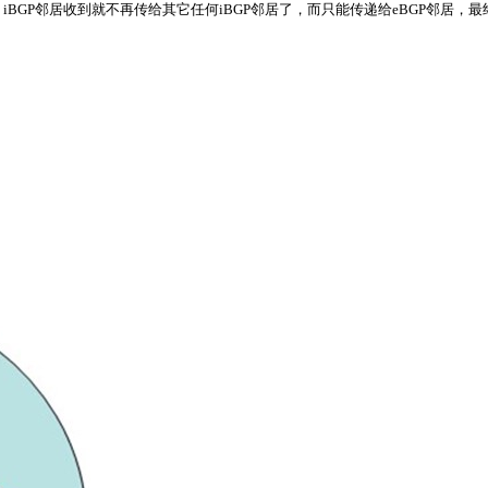
，iBGP邻居收到就不再传给其它任何iBGP邻居了，而只能传递给eBGP邻居，最