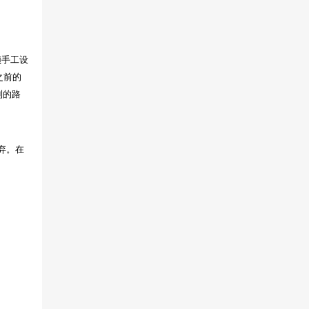
必须手工设
留之前的
到的路
丢弃。在