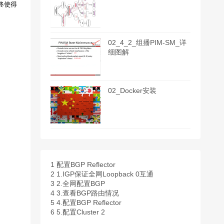
终使得
02_4_2_组播PIM-SM_详
细图解
02_Docker安装
1
配置BGP Reflector
2
1.IGP保证全网Loopback 0互通
3
2.全网配置BGP
4
3.查看BGP路由情况
5
4.配置BGP Reflector
6
5.配置Cluster 2