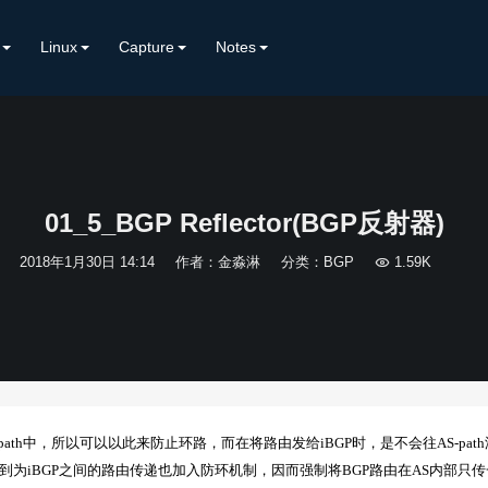
Linux
Capture
Notes
01_5_BGP Reflector(BGP反射器)
2018年1月30日 14:14
作者：金淼淋
分类：
BGP

1.59K
ath中，所以可以以此来防止环路，而在将路由发给iBGP时，是不会往AS-path
到为iBGP之间的路由传递也加入防环机制，因而强制将BGP路由在AS内部只