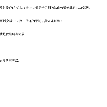
BGP反射器)的方式来将从iBGP邻居学习到的路由传递给其它iBGP邻居。
t，从而可以突破iBGP路由传递的限制，具体规则为：
，也就是发给所有邻居。
就是发给所有邻居。