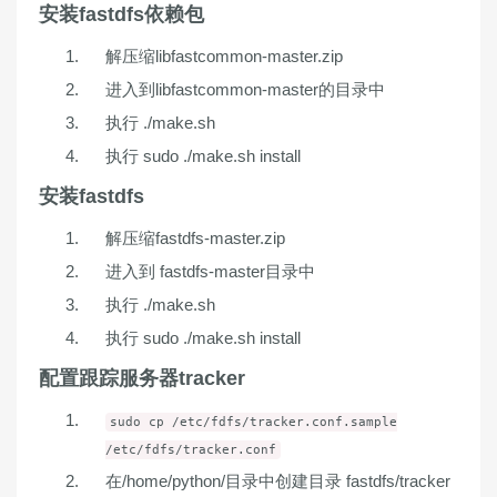
安装fastdfs依赖包
解压缩libfastcommon-master.zip
进入到libfastcommon-master的目录中
执行 ./make.sh
执行 sudo ./make.sh install
安装fastdfs
解压缩fastdfs-master.zip
进入到 fastdfs-master目录中
执行 ./make.sh
执行 sudo ./make.sh install
配置跟踪服务器tracker
sudo cp /etc/fdfs/tracker.conf.sample
/etc/fdfs/tracker.conf
在/home/python/目录中创建目录 fastdfs/tracker