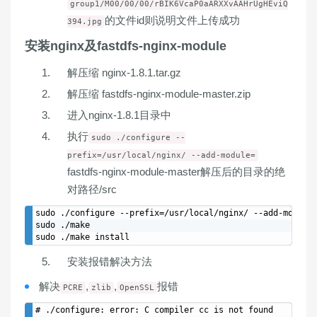
group1/M00/00/00/rBIK6VcaP0aARXXvAAHrUgHEviQ
的文件id则说明文件上传成功
394.jpg
安装nginx及fastdfs-nginx-module
解压缩 nginx-1.8.1.tar.gz
解压缩 fastdfs-nginx-module-master.zip
进入nginx-1.8.1目录中
执行
sudo ./configure --
prefix=/usr/local/nginx/ --add-module=
fastdfs-nginx-module-master解压后的目录的绝
对路径/src
sudo ./configure --prefix=/usr/local/nginx/ --add-module=
sudo ./make

安装报错解决方法
解决
,
,
报错
PCRE
zlib
OpenSSL
# ./configure: error: C compiler cc is not found
