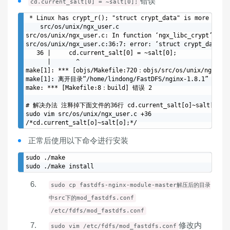
错误
cd.current_salt[0] = ~salt[0];
 * Linux has crypt_r(); "struct crypt_data" is more than 
    src/os/unix/ngx_user.c

src/os/unix/ngx_user.c: In function ‘ngx_libc_crypt’:

src/os/unix/ngx_user.c:36:7: error: ‘struct crypt_data’ h
   36 |     cd.current_salt[0] = ~salt[0];

      |       ^

make[1]: *** [objs/Makefile:720：objs/src/os/unix/ngx_us
make[1]: 离开目录“/home/lindong/FastDFS/nginx-1.8.1”

make: *** [Makefile:8：build] 错误 2

# 解决办法 注释掉下面文件的36行 cd.current_salt[o]~salt[o];

sudo vim src/os/unix/ngx_user.c +36

正常后使用以下命令进行安装
sudo ./make

sudo cp fastdfs-nginx-module-master解压后的目录
中src下的mod_fastdfs.conf
/etc/fdfs/mod_fastdfs.conf
修改内
sudo vim /etc/fdfs/mod_fastdfs.conf