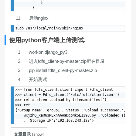
            }

启动nginx
使用python客户端上传测试.
workon django_py3
进入fdfs_client-py-master.zip所在目录
pip install fdfs_client-py-master.zip
开始测试
>>> from fdfs_client.client import Fdfs_client

>>> client = Fdfs_client('/etc/fdfs/client.conf')

>>> ret = client.upload_by_filename('test')

>>> ret

{'Group name':'group1','Status':'Upload successed.', 'Rem
    wKjzh0_xaR63RExnAAAaDqbNk5E1398.py','Uploaded size':'
文章目录
[
show
]