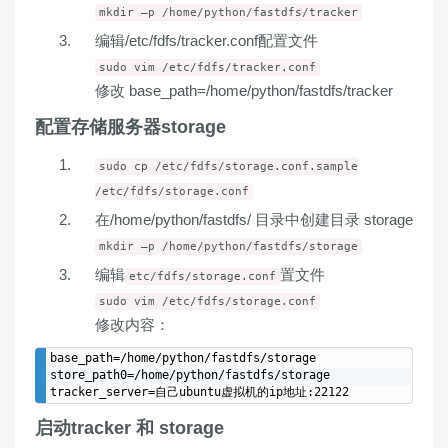
mkdir –p /home/python/fastdfs/tracker
编辑/etc/fdfs/tracker.conf配置文件
sudo vim /etc/fdfs/tracker.conf
修改 base_path=/home/python/fastdfs/tracker
配置存储服务器storage
sudo cp /etc/fdfs/storage.conf.sample
/etc/fdfs/storage.conf
在/home/python/fastdfs/ 目录中创建目录 storage
mkdir –p /home/python/fastdfs/storage
编辑
置文件
etc/fdfs/storage.conf
sudo vim /etc/fdfs/storage.conf
修改内容：
base_path=/home/python/fastdfs/storage

store_path0=/home/python/fastdfs/storage

启动tracker 和 storage