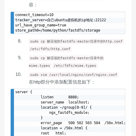
容：
connect_timeout=10

tracker_server=自己ubuntu虚拟机的ip地址:22122

url_have_group_name=true

sudo cp 解压缩的fastdfs-master目录中的http.conf
/etc/fdfs/http.conf
sudo cp 解压缩的fastdfs-master目录中的
mime.types
/etc/fdfs/mime.types
sudo vim /usr/local/nginx/conf/nginx.conf
在http部分中添加配置信息如下：
server {

            listen       8888;

            server_name  localhost;

            location ~/group[0-9]/ {

                ngx_fastdfs_module;

            }

            error_page   500 502 503 504  /50x.html;

            location = /50x.html {

            root   html;
