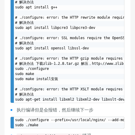
# 解决办法 

sudo apt install g++

# ./configure: error: the HTTP rewrite module requires th
# 解决办法 

sudo apt install libpcre3 libpcre3-dev

# ./configure: error: SSL modules require the OpenSSL lib
# 解决办法 

sudo apt install openssl libssl-dev

# ./configure: error: the HTTP gzip module requires the z
# 解决办法 下载zlib-1.2.8.tar.gz 解压，http://www.zlib.net/

sudo ./configure

sudo make

sudo make install安装

# ./configure: error: the HTTP XSLT module requires the l
# 解决办法 

执行编译但是会报错，然后继续下一步
sudo ./configure --prefix=/usr/local/nginx/ --add-module=