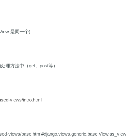
ase.View 是同一个)
的处理方法中（get、post等）
ased-views/intro.html
based-views/base.html#django.views.generic.base.View.as_view