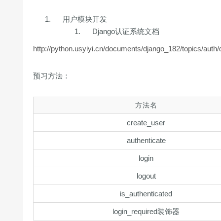
用户模块开发
Django认证系统文档
http://python.usyiyi.cn/documents/django_182/topics/auth/d
预习方法：
方法名
create_user
authenticate
login
logout
is_authenticated
login_required装饰器